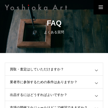
FAQ
骨董品買取
よくある質問
MESSAGE
代表挨拶
BUSINESS DETAILS
事業内容
買取・査定はしていただけますか？
COMPANY OVERVIEW
会社概要
業者市に参加するための条件はありますか？
COMPANY HISTORY
出品するにはどうすればよいですか？
会社沿革
市場の開催スケジュールはどこで確認できますか？