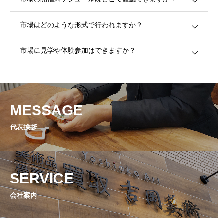
BRANCH
本店・支店
市場はどのような形式で行われますか？
NEWS
市場に見学や体験参加はできますか？
お知らせ
FAQ
よくある質問
MESSAGE
代表挨拶
INQUIRY
お問い合わせ
RECRUIT
SERVICE
採用情報
会社案内
骨董買取